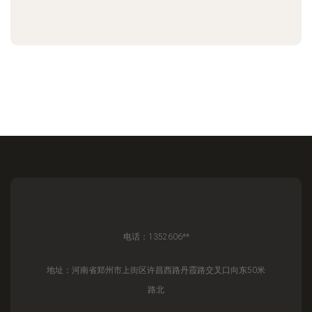
电话：1352606**
地址：河南省郑州市上街区许昌西路丹霞路交叉口向东50米
路北