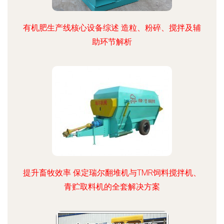
有机肥生产线核心设备综述 造粒、粉碎、搅拌及辅
助环节解析
提升畜牧效率 保定瑞尔翻堆机与TMR饲料搅拌机、
青贮取料机的全套解决方案