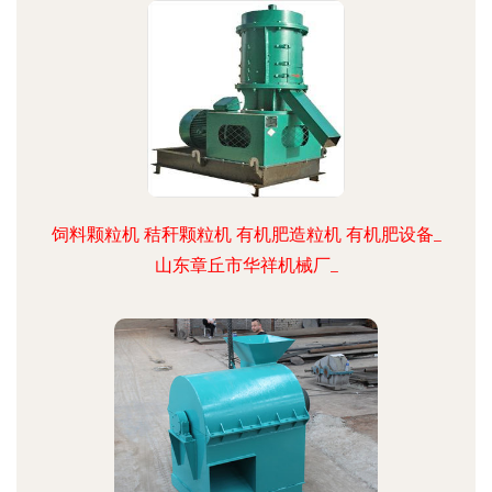
饲料颗粒机 秸秆颗粒机 有机肥造粒机 有机肥设备_
山东章丘市华祥机械厂_