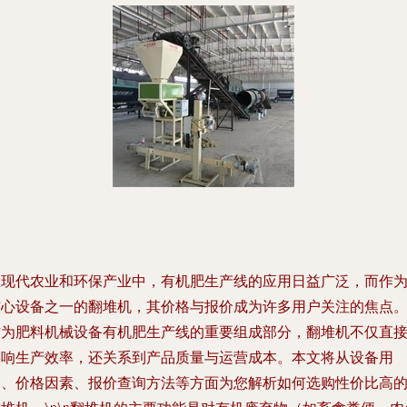
在现代农业和环保产业中，有机肥生产线的应用日益广泛，而作
核心设备之一的翻堆机，其价格与报价成为许多用户关注的焦点
作为肥料机械设备有机肥生产线的重要组成部分，翻堆机不仅直
影响生产效率，还关系到产品质量与运营成本。本文将从设备用
途、价格因素、报价查询方法等方面为您解析如何选购性价比高