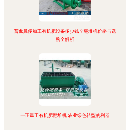
畜禽粪便加工有机肥设备多少钱？翻堆机价格与选
购全解析
一正重工有机肥翻堆机 农业绿色转型的利器