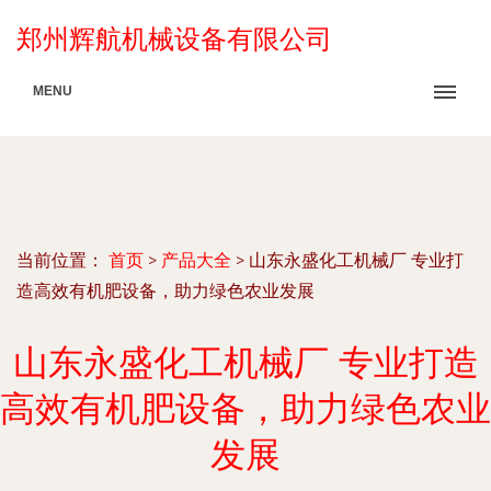
郑州辉航机械设备有限公司
MENU
当前位置：
首页
>
产品大全
>
山东永盛化工机械厂 专业打
造高效有机肥设备，助力绿色农业发展
山东永盛化工机械厂 专业打造
高效有机肥设备，助力绿色农业
发展