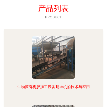
产品列表
PRODUCT
生物菌有机肥加工设备翻堆机的技术与应用