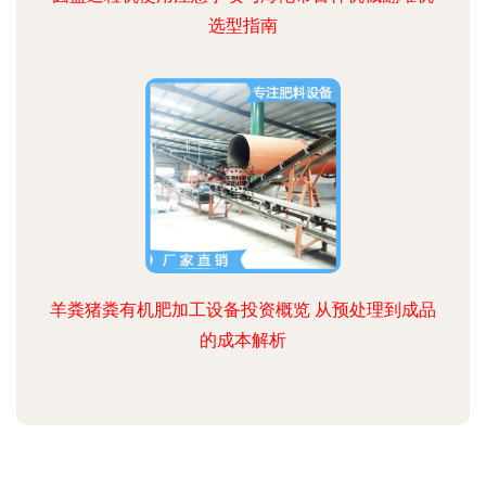
选型指南
羊粪猪粪有机肥加工设备投资概览 从预处理到成品
的成本解析