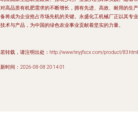
场对高品质有机肥需求的不断增长，拥有先进、高效、耐用的生
设备将成为企业抢占市场先机的关键。永盛化工机械厂正以其专
的技术与产品，为中国的绿色农业事业贡献着坚实的力量。
若转载，请注明出处：http://www.hnyjfscx.com/product/83.html
新时间：2026-08-08 20:14:01